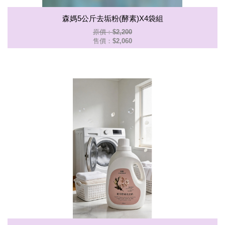
森媽5公斤去垢粉(酵素)X4袋組
原價：$2,200
售價：
$2,060