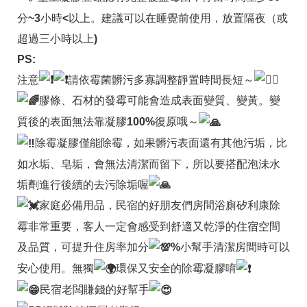
分~3小時<以上。建議可以在睡覺前使用，放置隔夜（或
超過三小時以上)
PS:
注意
請依霉菌髒污多寡調整靜置時間長短～
膠條、石材的發霉可能會造成表面變質、變黃。變
質後的表面無法靠凝膠100%復原哦～
除霉凝膠僅能除霉，如果髒污表面還有其他污垢，比
如水垢、皂垢，會無法清潔而留下，所以要搭配泡沬水
垢劑進行後續的去污除垢喔
家庭必備用品，民宿的好朋友們房間浴廁矽利康除
霉非常重要，客人一定會感受到舒適又乾淨的住宿空間
及品質，可提升住房率加分
%小幫手清潔房間時可以
安心使用。無獨
環保又安全的除霉凝膠唷
民宿老闆賺錢的好幫手