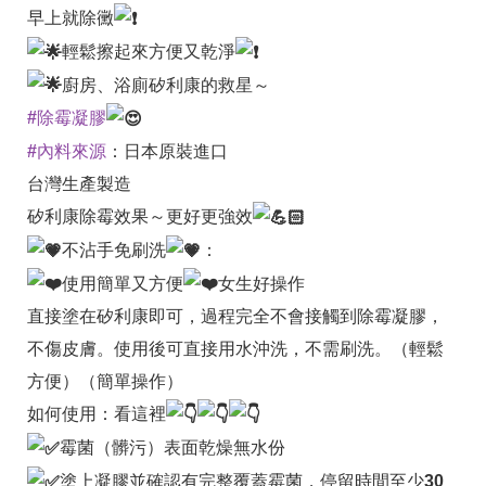
早上就除黴
輕鬆擦起來方便又乾淨
廚房、浴廁矽利康的救星～
#除霉凝膠
#內料來源
：日本原裝進口
台灣生產製造
矽利康除霉效果～更好更強效
不沾手免刷洗
：
使用簡單又方便
女生好操作
直接塗在矽利康即可，過程完全不會接觸到除霉凝膠，
不傷皮膚。使用後可直接用水沖洗，不需刷洗。（輕鬆
方便）（簡單操作）
如何使用：看這裡
霉菌（髒污）表面乾燥無水份
塗上凝膠並確認有完整覆蓋霉菌，停留時間至少30