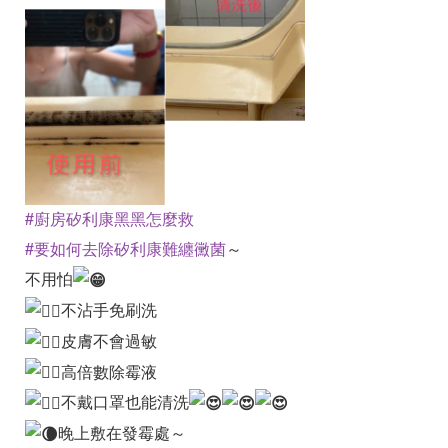
#廚房矽利康黑黑怎麼救
#要如何去除矽利康難纏黴菌
～
不用怕
不沾手免刷洗
皮膚不會過敏
高倍數除霉液
不戴口罩也能清洗
晚上敷在發霉處～