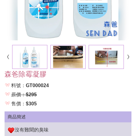
森爸除霉凝膠
料號：GT000024
原價：$295
售價：$305
商品簡述
沒有難聞的臭味