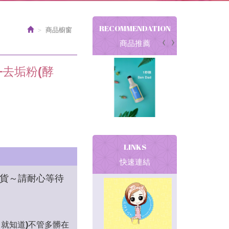
RECOMMENDATION
商品櫥窗
商品推薦
+去垢粉(酵
LINKS
快速連結
貨～請耐心等待
了就知道)不管多髒在