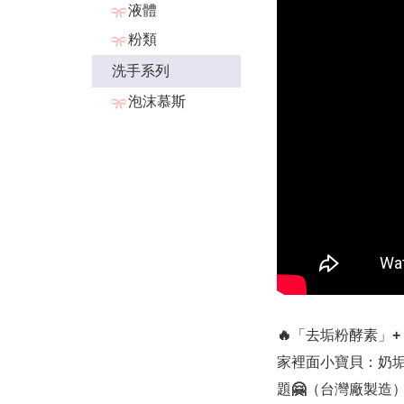
液體
粉類
洗手系列
泡沫慕斯
🔥「去垢粉酵素」
家裡面小寶貝：奶垢
題🤗（台灣廠製造）