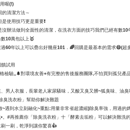
喔(!)
不同的清潔方法～
用但是使用技巧更是重要❗️
素粉是沒辦法做到全面性的清潔，在洗衣方面的技巧我們已經有數1
數10萬包以上🥇
過60年以上可以疊出好幾座101．🌈回購是最基本的需求😄(超
回饋試用
嚴格檢驗,,🌲對環境友善+有完整的售後服務團隊,不怕買到孤兒產
孩、男人衣服，長輩老人家尿騷味，又酸又臭又髒~狐臭味、油臭
強效除臭洗衣粉」幫助你解決難題
緻~遇到水立刻融化~重點:用量非常省超濃縮)除臭率強，用過的
•。#再推薦你「除臭洗衣粉」十「酵素去垢粉」可以解決難洗
刷一刷，乾淨到讓你驚喜👍