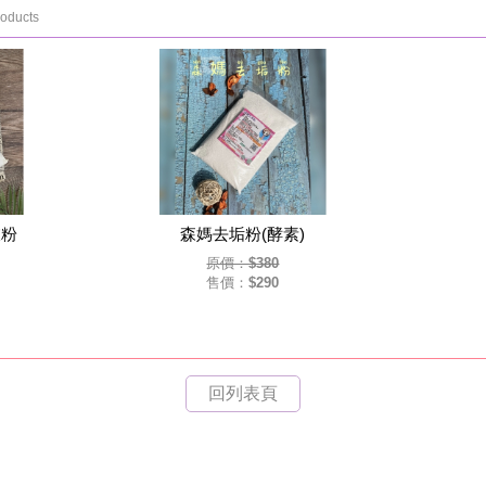
roducts
衣粉
森媽去垢粉(酵素)
原價：$380
售價：$290
回列表頁