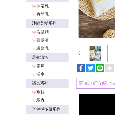
沐浴乳
身體乳
沙龍美髮系列
洗髮精
養髮液
護髮乳
居家清潔
廚房
浴室
商品詳細介紹
驅蟲系列
Prod
驅蚊
驅蟲
合併與多瓶系列