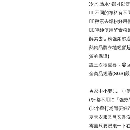
冷水,熱水~都可以使用
👉🏻不同的布料有
👉🏻酵素去垢粉好
👉🏻單純使用酵
酵素去垢粉強銷超過
熱銷品牌在地經營超
質的保證)
說三次很重要～😁
全商品經過(SGS)
🔥家中小嬰兒、小
(!)~都不用怕「
(比小蘇打粉還要細
夏天衣服又臭又難洗
霉菌只要浸泡一下在