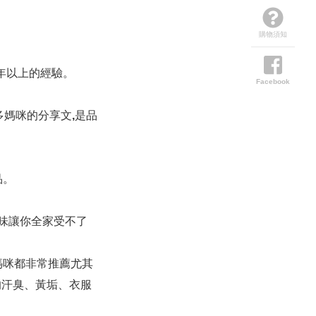
購物須知
0年以上的經驗。
Facebook
多媽咪的分享文,是品
品。
味讓你全家受不了
媽咪都非常推薦尤其
的汗臭、黃垢、衣服