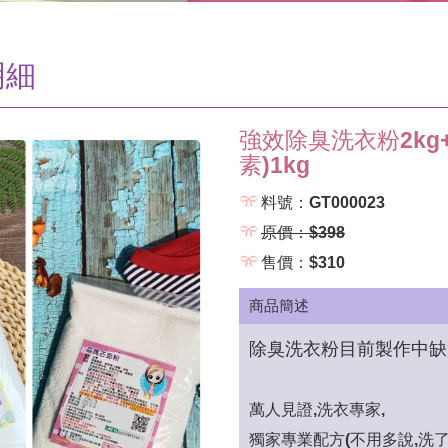
明細
強效除臭洗衣粉2kg
素)1kg
料號：GT000023
原價：$398
售價：$310
商品簡述
除臭洗衣粉目前製作中缺
萬人見證,洗衣專家,
獨家專業配方(不用多說,洗