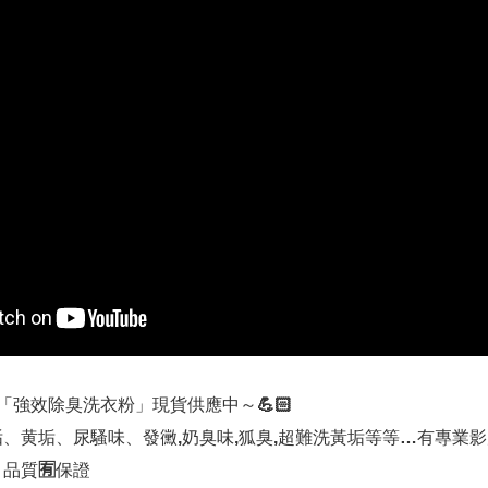
+「強效除臭洗衣粉」現貨供應中～💪🏻
、黄垢、尿騷味、發黴,奶臭味,狐臭,超難洗黃垢等等…有專業
品質🈶️保證